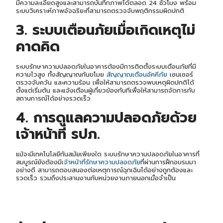
มีความละเอียดสูงและสามารถบันทึกภาพได้ตลอด 24 ชั่วโมง พร้อม
ระบบวิเคราะห์ภาพอัจฉริยะที่สามารถตรวจจับพฤติกรรมผิดปกติ
3. ระบบเตือนภัยเมื่อเกิดเหตุไม่
คาดคิด
ระบบรักษาความปลอดภัยในอาคารต้องมีการติดตั้งระบบเตือนภัยที่มี
ความไวสูง ทั้งสัญญาณกันขโมย
สัญญาณเตือนอัคคีภัย
เซนเซอร์
ตรวจจับควัน และความร้อน เพื่อให้สามารถตรวจพบเหตุผิดปกติได้
ตั้งแต่เริ่มต้น และแจ้งเตือนผู้เกี่ยวข้องทันทีเพื่อให้สามารถจัดการกับ
สถานการณ์ได้อย่างรวดเร็ว
4. การ
ดูแลความปลอดภัยด้วย
เจ้าหน้าที่ รปภ.
แม้จะมีเทคโนโลยีทันสมัยเพียงใด ระบบรักษาความปลอดภัยในอาคารที่
สมบูรณ์ยังต้องมี
เจ้าหน้าที่รักษาความปลอดภัย
ที่ผ่านการฝึกอบรมมา
อย่างดี สามารถตอบสนองต่อเหตุการณ์ฉุกเฉินได้อย่างถูกต้องและ
รวดเร็ว รวมถึงประสานงานกับหน่วยงานภายนอกเมื่อจำเป็น