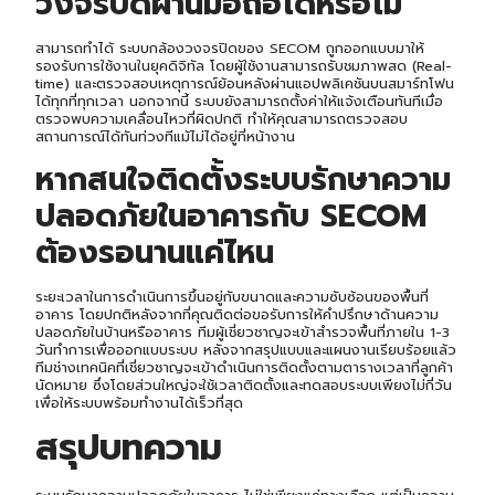
วงจรปิดผ่านมือถือได้หรือไม่
สามารถทำได้ ระบบกล้องวงจรปิดของ SECOM ถูกออกแบบมาให้
รองรับการใช้งานในยุคดิจิทัล โดยผู้ใช้งานสามารถรับชมภาพสด (Real-
time) และตรวจสอบเหตุการณ์ย้อนหลังผ่านแอปพลิเคชันบนสมาร์ทโฟน
ได้ทุกที่ทุกเวลา นอกจากนี้ ระบบยังสามารถตั้งค่าให้แจ้งเตือนทันทีเมื่อ
ตรวจพบความเคลื่อนไหวที่ผิดปกติ ทำให้คุณสามารถตรวจสอบ
สถานการณ์ได้ทันท่วงทีแม้ไม่ได้อยู่ที่หน้างาน
หากสนใจติดตั้ง
ระบบรักษา
ความ
ปลอดภัยในอาคารกับ SECOM
ต้องรอนานแค่ไหน
ระยะเวลาในการดำเนินการขึ้นอยู่กับขนาดและความซับซ้อนของพื้นที่
อาคาร โดยปกติหลังจากที่คุณติดต่อขอรับการให้คำปรึกษาด้านความ
ปลอดภัยในบ้านหรืออาคาร ทีมผู้เชี่ยวชาญจะเข้าสำรวจพื้นที่ภายใน 1-3
วันทำการเพื่อออกแบบระบบ หลังจากสรุปแบบและแผนงานเรียบร้อยแล้ว
ทีมช่างเทคนิคที่เชี่ยวชาญจะเข้าดำเนินการติดตั้งตามตารางเวลาที่ลูกค้า
นัดหมาย ซึ่งโดยส่วนใหญ่จะใช้เวลาติดตั้งและทดสอบระบบเพียงไม่กี่วัน
เพื่อให้ระบบพร้อมทำงานได้เร็วที่สุด
สรุปบทความ