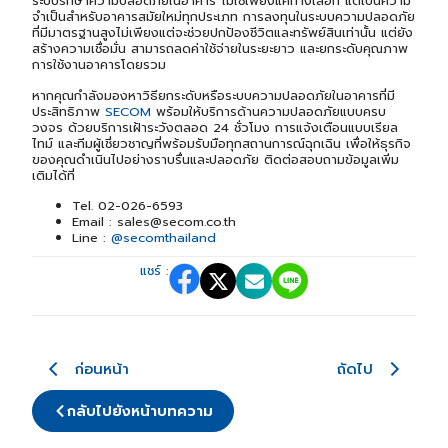
ระบบรักษาความปลอดภัยในอาคาร ไม่ใช่เพียงแค่ทางเลือก แต่เป็นความ
จำเป็นสำหรับอาคารสมัยใหม่ทุกประเภท การลงทุนในระบบความปลอดภัย
ที่มีมาตรฐานสูงไม่เพียงแต่จะช่วยปกป้องชีวิตและทรัพย์สินเท่านั้น แต่ยัง
สร้างความเชื่อมั่น สามารถลดค่าใช้จ่ายในระยะยาว และยกระดับคุณภาพ
การใช้งานอาคารโดยรวม
หากคุณกำลังมองหาวิธียกระดับหรือระบบความปลอดภัยในอาคารที่มี
ประสิทธิภาพ
SECOM
พร้อมให้บริการด้านความปลอดภัยแบบครบ
วงจร ด้วยบริการเฝ้าระวังตลอด 24 ชั่วโมง การแจ้งเตือนแบบเรียล
ไทม์ และทีมผู้เชี่ยวชาญที่พร้อมรับมือทุกสถานการณ์ฉุกเฉิน เพื่อให้ธุรกิจ
ของคุณดำเนินไปอย่างราบรื่นและปลอดภัย ติดต่อสอบถามข้อมูลเพิ่ม
เติมได้ที่
Tel. 02-026-6593
Email : sales@secom.co.th
Line :
@secomthailand
แชร์ :
ก่อนหน้า
ถัดไป
กลับไปยังหน้าบทความ