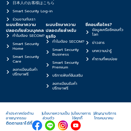
日本人のお客様はこちら
Smart Security Log-in
ร่วมงานกับเรา
ระบบรักษาความ
ระบบรักษาความ
ซีคอมคือใคร?
ข้อมูลเครือซีคอมทั่ว
ปลอดภัยส่วนบุคคล
ปลอดภัยสำหรับ
โลก
ทำไมต้อง SECOM?
ธุรกิจ
ทำไมต้อง SECOM?
ข่าวสาร
Smart Security
Home
Smart Security
บทความน่ารู้
Business
Smart Security
คำถามที่พบบ่อย
Care
Smart Security
Premium
ลงทะเบียนรับคำ
ปรึกษาฟรี
บริการฟังก์ชันเสริม
ลงทะเบียนรับคำ
ปรึกษาฟรี
คำประกาศต่อต้าน
|
นโยบายความเป็น
|
นโยบายการ
|
สัญญาบริการ
อาชญากรรม
ส่วนตัว
ใช้คุกกี้
โทรคมนาคม
ติดตามเราได้ที่