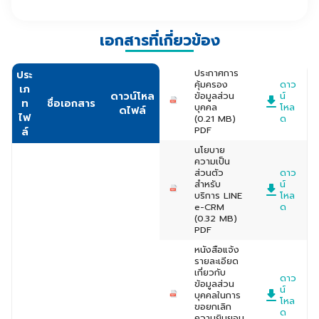
เอกสารที่เกี่ยวข้อง
ประกาศการ
ประ
คุ้มครอง
ดาว
เภ
ดาวน์โหล
ข้อมูลส่วน
น์
ท
ชื่อเอกสาร
บุคคล
โหล
ดไฟล์
ไฟ
(0.21 MB)
ด
PDF
ล์
นโยบาย
ความเป็น
ส่วนตัว
ดาว
สำหรับ
น์
บริการ LINE
โหล
e-CRM
ด
(0.32 MB)
PDF
หนังสือแจ้ง
รายละเอียด
เกี่ยวกับ
ดาว
ข้อมูลส่วน
น์
บุคคลในการ
โหล
ขอยกเลิก
ด
ความยินยอม