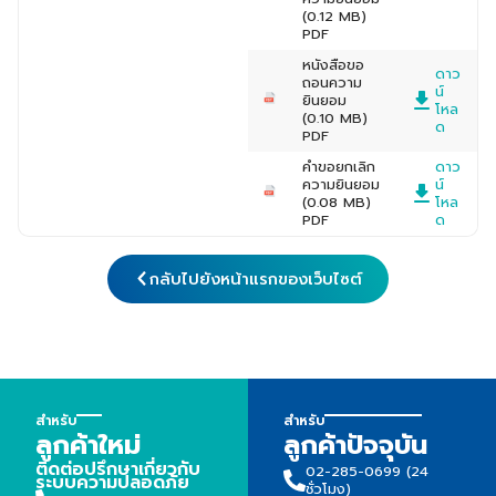
(0.12 MB)
PDF
หนังสือขอ
ดาว
ถอนความ
น์
ยินยอม
โหล
(0.10 MB)
ด
PDF
คำขอยกเลิก
ดาว
ความยินยอม
น์
(0.08 MB)
โหล
PDF
ด
กลับไปยังหน้าแรกของเว็บไซต์
สำหรับ
สำหรับ
ลูกค้าใหม่
ลูกค้าปัจจุบัน
ติดต่อปรึกษาเกี่ยวกับ
02-285-0699 (24
ระบบความปลอดภัย
ชั่วโมง)