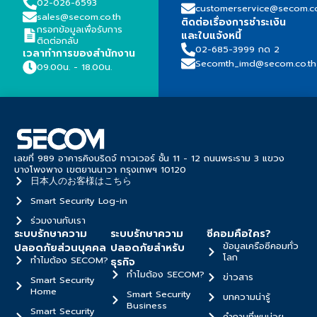
02-026-6593
customerservice@secom.co
sales@secom.co.th
ติดต่อเรื่องการชำระเงิน
กรอกข้อมูลเพื่อรับการ
และใบแจ้งหนี้
ติดต่อกลับ
02-685-3999 กด 2
เวลาทำการของสำนักงาน
Secomth_imd@secom.co.th
09.00น. - 18.00น.
เลขที่ 989 อาคารคิงบริดจ์ ทาวเวอร์ ชั้น 11 - 12 ถนนพระราม 3 แขวง
บางโพงพาง เขตยานนาวา กรุงเทพฯ 10120
日本人のお客様はこちら
Smart Security Log-in
ร่วมงานกับเรา
ระบบรักษาความ
ระบบรักษาความ
ซีคอมคือใคร?
ข้อมูลเครือซีคอมทั่ว
ปลอดภัยส่วนบุคคล
ปลอดภัยสำหรับ
โลก
ทำไมต้อง SECOM?
ธุรกิจ
ทำไมต้อง SECOM?
ข่าวสาร
Smart Security
Home
Smart Security
บทความน่ารู้
Business
Smart Security
คำถามที่พบบ่อย