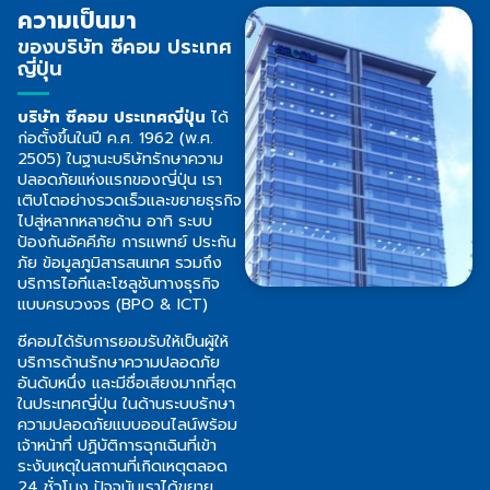
ความเป็นมา
ของบริษัท ซีคอม ประเทศ
ญี่ปุ่น
บริษัท ซีคอม ประเทศญี่ปุ่น
ได้
ก่อตั้งขึ้นในปี ค.ศ. 1962
(
พ.ศ.
2505
)
ในฐานะบริษัทรักษาความ
ปลอดภัยแห่งแรกของญี่ปุ่น เรา
เติบโตอย่าง
รวดเร็วและขยายธุรกิจ
ไปสู่หลากหลายด้าน อาทิ ระบบ
ป้องกันอัคคีภัย
การแพทย์ ประกัน
ภัย ข้อมูลภูมิสารสนเทศ รวมถึง
บริการไอทีและโซลูชัน
ทางธุรกิจ
แบบครบวงจร
(BPO & ICT)
ซีคอมได้รับการยอมรับให้เป็นผู้ให้
บริการด้านรักษาความปลอดภัย
อันดับ
หนึ่ง และมีชื่อเสียงมากที่สุด
ในประเทศญี่ปุ่น ในด้านระบบรักษา
ความ
ปลอดภัยแบบออนไลน์พร้อม
เจ้าหน้าที่ ปฏิบัติการฉุกเฉินที่เข้า
ระงับเหตุ
ในสถานที่เกิดเหตุตลอด
24 ชั่วโมง ปัจจุบันเราได้ขยาย