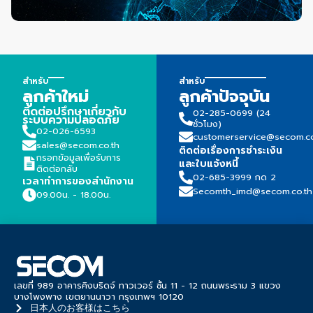
สำหรับ
สำหรับ
ลูกค้าใหม่
ลูกค้าปัจจุบัน
ติดต่อปรึกษาเกี่ยวกับ
02-285-0699 (24
ระบบความปลอดภัย
ชั่วโมง)
02-026-6593
customerservice@secom.co
sales@secom.co.th
ติดต่อเรื่องการชำระเงิน
กรอกข้อมูลเพื่อรับการ
และใบแจ้งหนี้
ติดต่อกลับ
02-685-3999 กด 2
เวลาทำการของสำนักงาน
Secomth_imd@secom.co.th
09.00น. - 18.00น.
เลขที่ 989 อาคารคิงบริดจ์ ทาวเวอร์ ชั้น 11 - 12 ถนนพระราม 3 แขวง
บางโพงพาง เขตยานนาวา กรุงเทพฯ 10120
日本人のお客様はこちら