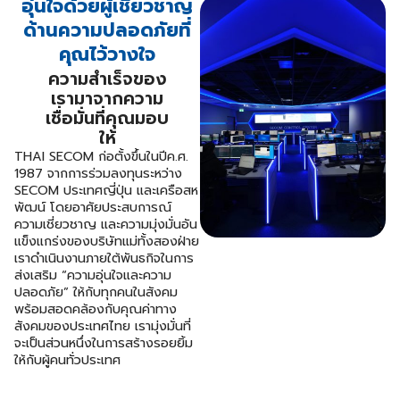
อุ่นใจด้วยผู้เชี่ยวชาญ
ด้านความปลอดภัยที่
คุณไว้วางใจ
ความสำเร็จของ
เรามาจากความ
เชื่อมั่นที่คุณมอบ
ให้
THAI SECOM
ก่อตั้งขึ้นในปีค.ศ.
1987 จากการร่วมลงทุน
ระหว่าง
SECOM
ประเทศญี่ปุ่น และเครือสห
พัฒน์ โดยอาศัย
ประสบการณ์
ความเชี่ยวชาญ และความมุ่งมั่นอัน
แข็งแกร่งของ
บริษัทแม่ทั้งสองฝ่าย
เราดำเนินงานภายใต้พันธกิจในการ
ส่งเสริม
“ความอุ่นใจและความ
ปลอดภัย” ให้กับทุกคนในสังคม
พร้อม
สอดคล้องกับคุณค่าทาง
สังคมของประเทศไทย เรามุ่งมั่นที่
จะเป็น
ส่วนหนึ่งในการสร้างรอยยิ้ม
ให้กับผู้คนทั่วประเทศ