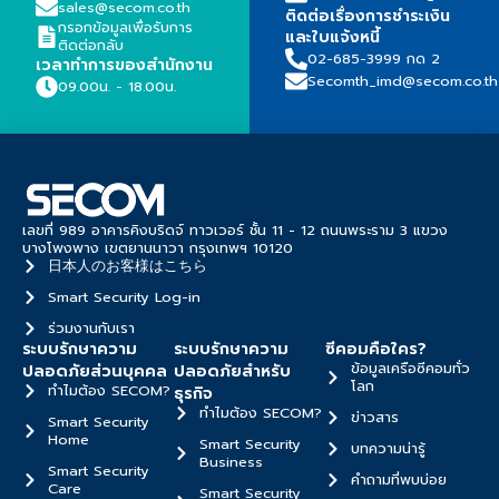
sales@secom.co.th
ติดต่อเรื่องการชำระเงิน
กรอกข้อมูลเพื่อรับการ
และใบแจ้งหนี้
ติดต่อกลับ
02-685-3999 กด 2
เวลาทำการของสำนักงาน
Secomth_imd@secom.co.th
09.00น. - 18.00น.
เลขที่ 989 อาคารคิงบริดจ์ ทาวเวอร์ ชั้น 11 - 12 ถนนพระราม 3 แขวง
บางโพงพาง เขตยานนาวา กรุงเทพฯ 10120
日本人のお客様はこちら
Smart Security Log-in
ร่วมงานกับเรา
ระบบรักษาความ
ระบบรักษาความ
ซีคอมคือใคร?
ข้อมูลเครือซีคอมทั่ว
ปลอดภัยส่วนบุคคล
ปลอดภัยสำหรับ
โลก
ทำไมต้อง SECOM?
ธุรกิจ
ทำไมต้อง SECOM?
ข่าวสาร
Smart Security
Home
Smart Security
บทความน่ารู้
Business
Smart Security
คำถามที่พบบ่อย
Care
Smart Security