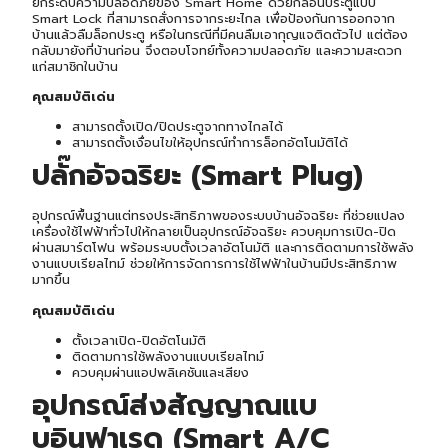
ยกระดับความปลอดภัยของ Smart Home ด้วยกลอนประตูแบบ
Smart Lock ที่สามารถสั่งการจากระยะไกล เพื่อป้องกันการออกจาก
บ้านแล้วลืมล็อกประตู หรือในกรณีที่มีคนลืมเอากุญแจติดตัวไป แต่ต้อง
กลับมายังที่บ้านก่อน จึงตอบโจทย์ทั้งความปลอดภัย และความสะดวก
แก่สมาชิกในบ้าน
คุณสมบัติเด่น
สามารถตั้งเปิด/ปิดประตูจากทางไกลได้
สามารถตั้งเงื่อนไขให้อุปกรณ์ทำการล็อกอัตโนมัติได้
ปลั๊กอัจฉริยะ (Smart Plug)
อุปกรณ์พื้นฐานแต่ทรงประสิทธิภาพของระบบบ้านอัจฉริยะ ที่ช่วยแปลง
เครื่องใช้ไฟฟ้าทั่วไปให้กลายเป็นอุปกรณ์อัจฉริยะ ควบคุมการเปิด-ปิด
ผ่านสมาร์ตโฟน พร้อมระบบตั้งเวลาอัตโนมัติ และการติดตามการใช้พลัง
งานแบบเรียลไทม์ ช่วยให้การจัดการการใช้ไฟฟ้าในบ้านมีประสิทธิภาพ
มากขึ้น
คุณสมบัติเด่น
ตั้งเวลาเปิด-ปิดอัตโนมัติ
ติดตามการใช้พลังงานแบบเรียลไทม์
ควบคุมผ่านแอปพลิเคชันและเสียง
อุปกรณ์ส่งสัญญาณแบ
บอินฟาเรด (Smart A/C