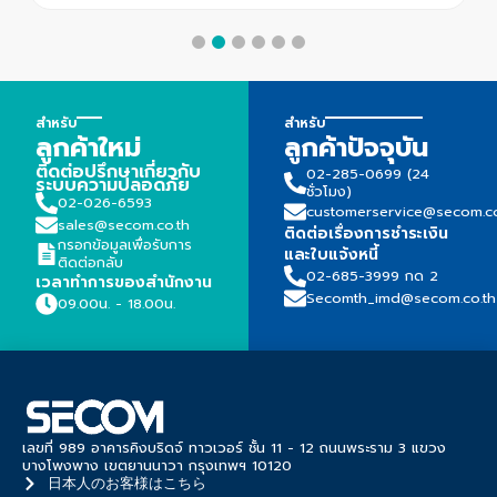
สำหรับ
สำหรับ
ลูกค้าใหม่
ลูกค้าปัจจุบัน
ติดต่อปรึกษาเกี่ยวกับ
02-285-0699 (24
ระบบความปลอดภัย
ชั่วโมง)
02-026-6593
customerservice@secom.co
sales@secom.co.th
ติดต่อเรื่องการชำระเงิน
กรอกข้อมูลเพื่อรับการ
และใบแจ้งหนี้
ติดต่อกลับ
02-685-3999 กด 2
เวลาทำการของสำนักงาน
Secomth_imd@secom.co.th
09.00น. - 18.00น.
เลขที่ 989 อาคารคิงบริดจ์ ทาวเวอร์ ชั้น 11 - 12 ถนนพระราม 3 แขวง
บางโพงพาง เขตยานนาวา กรุงเทพฯ 10120
日本人のお客様はこちら