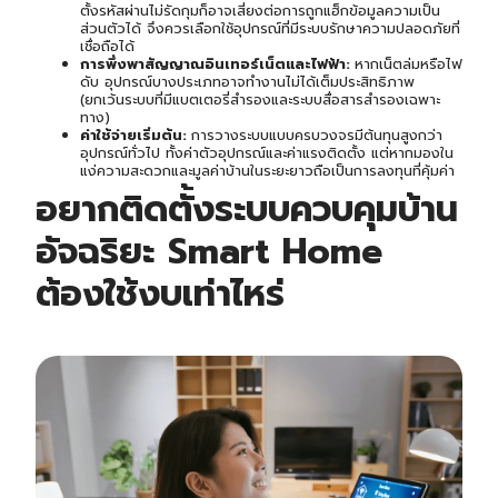
ตั้งรหัสผ่านไม่รัดกุมก็อาจเสี่ยงต่อการถูกแฮ็กข้อมูลความเป็น
ส่วนตัวได้ จึงควรเลือกใช้อุปกรณ์ที่มีระบบรักษาความปลอดภัยที่
เชื่อถือได้
การพึ่งพาสัญญาณอินเทอร์เน็ตและไฟฟ้า:
หากเน็ตล่มหรือไฟ
ดับ อุปกรณ์บางประเภทอาจทำงานไม่ได้เต็มประสิทธิภาพ
(ยกเว้นระบบที่มีแบตเตอรี่สำรองและระบบสื่อสารสำรองเฉพาะ
ทาง)
ค่าใช้จ่ายเริ่มต้น:
การวางระบบแบบครบวงจรมีต้นทุนสูงกว่า
อุปกรณ์ทั่วไป ทั้งค่าตัวอุปกรณ์และค่าแรงติดตั้ง แต่หากมองใน
แง่ความสะดวกและมูลค่าบ้านในระยะยาวถือเป็นการลงทุนที่คุ้มค่า
อยากติดตั้ง
ระบบควบคุมบ้าน
อัจฉริยะ
Smart Home
ต้องใช้งบเท่าไหร่