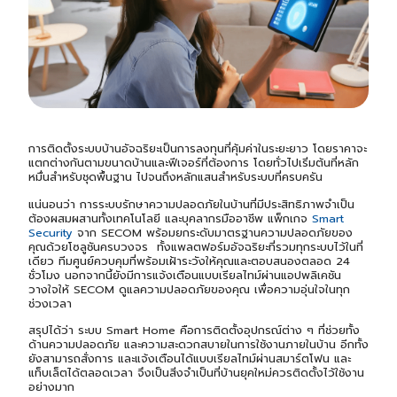
การติดตั้งระบบบ้านอัจฉริยะเป็นการลงทุนที่คุ้มค่าในระยะยาว โดยราคาจะ
แตกต่างกันตามขนาดบ้านและฟีเจอร์ที่ต้องการ โดยทั่วไปเริ่มต้นที่หลัก
หมื่นสำหรับชุดพื้นฐาน ไปจนถึงหลักแสนสำหรับระบบที่ครบครัน
แน่นอนว่า การระบบรักษาความปลอดภัยในบ้านที่มีประสิทธิภาพจำเป็น
ต้องผสมผสานทั้งเทคโนโลยี และบุคลากรมืออาชีพ แพ็กเกจ
Smart
Security
จาก SECOM พร้อมยกระดับมาตรฐานความปลอดภัยของ
คุณด้วยโซลูชันครบวงจร ทั้งแพลตฟอร์มอัจฉริยะที่รวมทุกระบบไว้ในที่
เดียว ทีมศูนย์ควบคุมที่พร้อมเฝ้าระวังให้คุณและตอบสนองตลอด 24
ชั่วโมง นอกจากนี้ยังมีการแจ้งเตือนแบบเรียลไทม์ผ่านแอปพลิเคชัน
วางใจให้ SECOM ดูแลความปลอดภัยของคุณ เพื่อความอุ่นใจในทุก
ช่วงเวลา
สรุปได้ว่า ระบบ Smart Home คือการติดตั้งอุปกรณ์ต่าง ๆ ที่ช่วยทั้ง
ด้านความปลอดภัย และความสะดวกสบายในการใช้งานภายในบ้าน อีกทั้ง
ยังสามารถสั่งการ และแจ้งเตือนได้แบบเรียลไทม์ผ่านสมาร์ตโฟน และ
แท็บเล็ตได้ตลอดเวลา จึงเป็นสิ่งจำเป็นที่บ้านยุคใหม่ควรติดตั้งไว้ใช้งาน
อย่างมาก