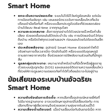
Smart Home
ยกระดับความปลอดภัย:
ระบบไม่ได้มีไว้แค่ดูย้อนหลัง แต่เน้น
การป้องกันเชิงรุก เช่น เซนเซอร์ตรวจจับการเคลื่อนไหวที่แจ้ง
เตือนเข้ามือถือทันที หรือระบบล็อกประตูอัจฉริยะที่ช่วยสอดส่อง
บ้านได้แบบ Real-time จากทุกมุมโลก
ความสะดวกสบาย:
สั่งการทุกอย่างได้ด้วยปลายนิ้วหรือคำสั่ง
เสียง ช่วยลดขั้นตอนในชีวิตประจำวัน เช่น การเปิดแอร์รอไว้ก่อน
ถึงบ้าน หรือปิดไฟทุกดวงผ่านแอปฯ ก่อนนอนโดยไม่ต้องเดินเช็ก
เอง
ประหยัดพลังงาน:
อุปกรณ์ Smart Home ช่วยลดค่าไฟได้
จริงผ่านการตั้งเวลาเปิด-ปิดอัตโนมัติ หรือระบบปรับอุณหภูมิ
ตามสภาพอากาศจริง ซึ่งช่วยลดการใช้พลังงานส่วนเกินที่มักถูก
ลืม
ดูแลกลุ่มเปราะบาง:
เหมาะมากสำหรับบ้านที่มีเด็กหรือผู้สูงอายุ
ด้วยระบบปุ่มฉุกเฉิน (SOS) และเซนเซอร์ติดตามความเคลื่อนไหว
ที่ช่วยให้การดูแลความปลอดภัยทำได้ทั่วถึงแม้เราจะไม่อยู่บ้าน
ข้อเสียของระบบบ้านอัจฉริยะ
Smart Home
ความซับซ้อนในการติดตั้ง:
หากเลือกซื้ออุปกรณ์หลายยี่ห้อที่
ไม่มีมาตรฐานกลาง อาจเจอปัญหาอุปกรณ์ไม่เชื่อมต่อกัน การ
เลือกปรึกษาผู้เชี่ยวชาญจึงช่วยลดความยุ่งยากในส่วนนี้ได้
ความเสี่ยงด้านไซเบอร์:
เมื่อบ้านเชื่อมต่อกับอินเทอร์เน็ต หาก