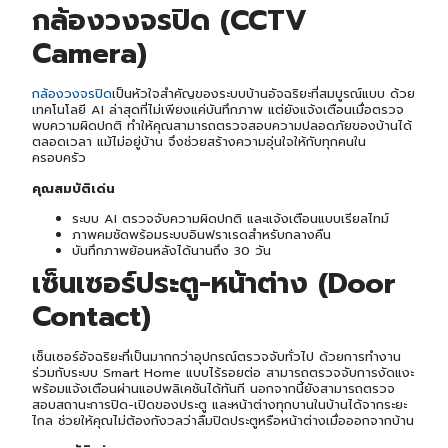
กล้องวงจรปิด (CCTV
Camera)
กล้องวงจรปิด
เป็นหัวใจสำคัญของระบบบ้านอัจฉริยะที่สมบูรณ์แบบ ด้วย
เทคโนโลยี AI ล่าสุดที่ไม่เพียงแค่บันทึกภาพ แต่ยังแจ้งเตือนเมื่อตรวจ
พบความผิดปกติ ทำให้คุณสามารถตรวจสอบความปลอดภัยของบ้านได้
ตลอดเวลา แม้ไม่อยู่บ้าน จึงช่วยสร้างความอุ่นใจให้กับทุกคนใน
ครอบครัว
คุณสมบัติเด่น
ระบบ AI ตรวจจับความผิดปกติ และแจ้งเตือนแบบเรียลไทม์
ภาพคมชัดพร้อมระบบอินฟราเรดสำหรับกลางคืน
บันทึกภาพย้อนหลังได้นานถึง 30 วัน
เซ็นเซอร์ประตู-หน้าต่าง (Door
Contact)
เซ็นเซอร์อัจฉริยะที่เป็นมากกว่าอุปกรณ์ตรวจจับทั่วไป ด้วยการทำงาน
ร่วมกับระบบ Smart Home แบบไร้รอยต่อ สามารถตรวจจับการงัดแงะ
พร้อมแจ้งเตือนผ่านแอปพลิเคชันได้ทันที นอกจากนี้ยังสามารถตรวจ
สอบสถานะการปิด-เปิดของประตู และหน้าต่างทุกบานในบ้านได้จากระยะ
ไกล ช่วยให้คุณไม่ต้องกังวลว่าลืมปิดประตูหรือหน้าต่างเมื่อออกจากบ้าน