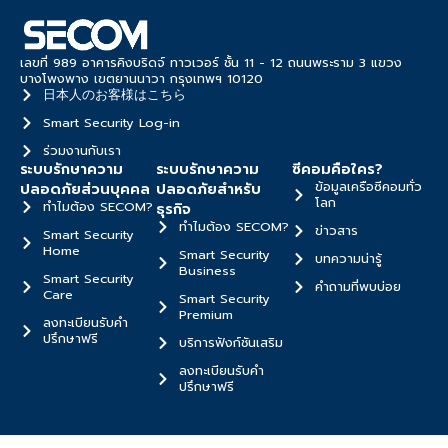
เลขที่ 989 อาคารคิงบริดจ์ ทาวเวอร์ ชั้น 11 - 12 ถนนพระราม 3 แขวง
บางโพงพาง เขตยานนาวา กรุงเทพฯ 10120
日本人のお客様はこちら
Smart Security Log-in
ร่วมงานกับเรา
ระบบรักษาความ
ระบบรักษาความ
ซีคอมคือใคร?
ข้อมูลเครือซีคอมทั่ว
ปลอดภัยส่วนบุคคล
ปลอดภัยสำหรับ
โลก
ทำไมต้อง SECOM?
ธุรกิจ
ทำไมต้อง SECOM?
ข่าวสาร
Smart Security
Home
Smart Security
บทความน่ารู้
Business
Smart Security
คำถามที่พบบ่อย
Care
Smart Security
Premium
ลงทะเบียนรับคำ
ปรึกษาฟรี
บริการฟังก์ชันเสริม
ลงทะเบียนรับคำ
ปรึกษาฟรี