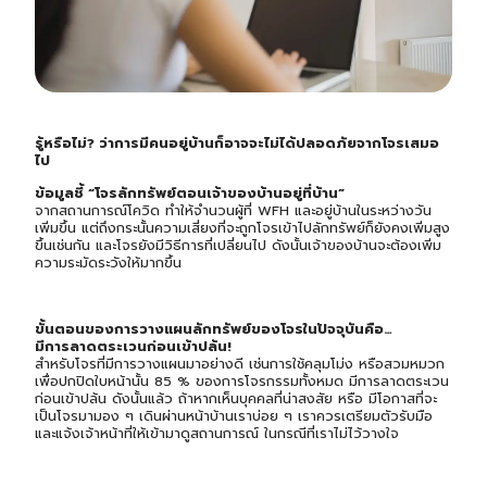
รู้หรือไม่? ว่าการมีคนอยู่บ้านก็อาจจะไม่ได้ปลอดภัยจากโจรเสมอ
ไป
ข้อมูลชี้ “โจรลักทรัพย์ตอนเจ้าของบ้านอยู่ที่บ้าน”
จากสถานการณ์โควิด ทำให้จำนวนผู้ที่ WFH และอยู่บ้านในระหว่างวัน
เพิ่มขึ้น แต่ถึงกระนั้นความเสี่ยงที่จะถูกโจรเข้าไปลักทรัพย์ก็ยังคงเพิ่มสูง
ขึ้นเช่นกัน และโจรยังมีวิธีการที่เปลี่ยนไป ดังนั้นเจ้าของบ้านจะต้องเพิ่ม
ความระมัดระวังให้มากขึ้น
ขั้นตอนของการวางแผนลักทรัพย์ของโจรในปัจจุบันคือ…
มีการลาดตระเวนก่อนเข้าปล้น!
สำหรับโจรที่มีการวางแผนมาอย่างดี เช่นการใช้คลุมโม่ง หรือสวมหมวก
เพื่อปกปิดใบหน้านั้น 85 % ของการโจรกรรมทั้งหมด มีการลาดตระเวน
ก่อนเข้าปล้น ดังนั้นแล้ว ถ้าหากเห็นบุคคลที่น่าสงสัย หรือ มีโอกาสที่จะ
เป็นโจรมามอง ๆ เดินผ่านหน้าบ้านเราบ่อย ๆ เราควรเตรียมตัวรับมือ
และแจ้งเจ้าหน้าที่ให้เข้ามาดูสถานการณ์ ในกรณีที่เราไม่ไว้วางใจ