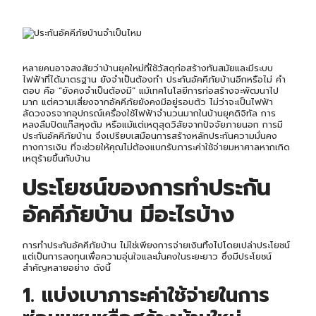
หลายคนอาจสงสัยว่าบ้านยุคใหม่ที่ใช้วัสดุก่อสร้างทันสมัยและมีระบบ
ไฟฟ้าที่ได้มาตรฐาน ยังจำเป็นต้องทำ ประกันอัคคีภัยบ้านอีกหรือไม่ คำ
ตอบ คือ “ยังคงจำเป็นต้องมี” แม้เทคโนโลยีการก่อสร้างจะพัฒนาไป
มาก แต่ความเสี่ยงจากอัคคีภัยยังคงมีอยู่รอบตัว ไม่ว่าจะเป็นไฟฟ้า
ลัดวงจรจากอุปกรณ์เครื่องใช้ไฟฟ้าจำนวนมากในบ้านยุคดิจิทัล การ
หลงลืมปิดแก๊สหุงต้ม หรือแม้แต่เหตุสุดวิสัยจากปัจจัยภายนอก การมี
ประกันอัคคีภัยบ้าน จึงเปรียบเสมือนการสร้างหลักประกันความมั่นคง
ทางการเงิน ที่จะช่วยให้คุณไม่ต้องแบกรับภาระค่าใช้จ่ายมหาศาลหากเกิด
เหตุร้ายขึ้นกับบ้าน
ประโยชน์ของการทำ
ประกัน
อัคคีภัยบ้าน
มีอะไรบ้าง
การทำประกันอัคคีภัยบ้าน ไม่ใช่เพียงการจ่ายเงินทิ้งไปโดยเปล่าประโยชน์
แต่เป็นการลงทุนเพื่อความอุ่นใจและมั่นคงในระยะยาว ซึ่งมีประโยชน์
สำคัญหลายอย่าง ดังนี้
1. แบ่งเบาภาระค่าใช้จ่ายในการ