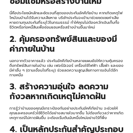
ซ่อมแซมหรือสร้างบ้านใหม่
นี่คือประโยชน์หลักและชัดเจนที่สุดของประกันอัคคีภัยบ้าน หากเกิดเหตุไฟ
ไหม้จนบ้านได้รับความเสียหาย บริษัทประกันจะเข้ามาช่วยชดเชยค่าเสีย
หายตามทุนประกันที่ระบุไว้ในกรมธรรม์ ทำให้คุณไม่ต้องควักเงินเก็บทั้ง
ชีวิตหรือก่อหนี้สินเพื่อซ่อมแซมหรือสร้างบ้านขึ้นมาใหม่
2. คุ้มครองทรัพย์สินและของมี
ค่าภายในบ้าน
นอกจากตัวอาคารแล้ว ประกันอัคคีภัยบ้านหลายแผนยังให้ความคุ้มครอง
ถึงทรัพย์สินภายในบ้าน เช่น เฟอร์นิเจอร์ เครื่องใช้ไฟฟ้า เสื้อผ้า และของ
มีค่าอื่น ๆ (ตามเงื่อนไขที่ระบุ) ช่วยลดความสูญเสียทางการเงินได้อีก
ทางหนึ่ง
3. สร้างความอุ่นใจ ลดความ
กังวลหากเกิดเหตุไม่คาดฝัน
การรู้ว่าบ้านของคุณมีเกราะป้องกันอย่างประกันอัคคีภัยบ้าน จะช่วยให้
คุณและครอบครัวใช้ชีวิตได้อย่างสบายใจมากขึ้น ไม่ต้องกังวลว่าหากเกิด
เหตุการณ์ไม่คาดฝันขึ้น จะต้องเริ่มต้นนับหนึ่งใหม่อย่างไร้ที่พึ่ง
4. เป็นหลักประกันสำคัญประกอบ