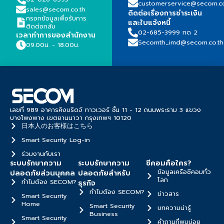
customerservice@secom.co
sales@secom.co.th
ติดต่อเรื่องการชำระเงิน
กรอกข้อมูลเพื่อรับการ
และใบแจ้งหนี้
ติดต่อกลับ
02-685-3999 กด 2
เวลาทำการของสำนักงาน
Secomth_imd@secom.co.th
09.00น. - 18.00น.
เลขที่ 989 อาคารคิงบริดจ์ ทาวเวอร์ ชั้น 11 - 12 ถนนพระราม 3 แขวง
บางโพงพาง เขตยานนาวา กรุงเทพฯ 10120
日本人のお客様はこちら
Smart Security Log-in
ร่วมงานกับเรา
ระบบรักษาความ
ระบบรักษาความ
ซีคอมคือใคร?
ข้อมูลเครือซีคอมทั่ว
ปลอดภัยส่วนบุคคล
ปลอดภัยสำหรับ
โลก
ทำไมต้อง SECOM?
ธุรกิจ
ทำไมต้อง SECOM?
ข่าวสาร
Smart Security
Home
Smart Security
บทความน่ารู้
Business
Smart Security
คำถามที่พบบ่อย