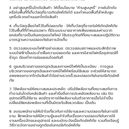
3. อย่าสูบบุหรี่ในโกดังสินค้า: ให้ตั้งนโยบาย “ห้ามสูบบุหรี่” ภายในโกดัง
หรือในพื้นที่ที่เก็บวัสดุที่อาจเกิดอัคคีภัยได้ และกำหนดพื้นที่สำหรับสูบ
บุหรี่บริเวณด้านนอกโกดังสินค้า
4. เก็บวัสดุเสี่ยงไฟไว้ในที่ปลอดภัย : ให้เก็บวัสดุที่อาจก่อให้เกิดอัคคีภัย
ไว้ในพื้นที่ที่กำหนดเฉพาะ ที่มีระบบระบายอากาศเพียงพอและห่างจาก
แหล่งที่อาจเป็นต้นเหตุของไฟไหม้ ใช้บรรจุภัณฑ์ที่เหมาะสมและปฏิบัติตาม
มาตรฐานความปลอดภัยในการจัดเก็บ
5. ตรวจสอบระบบไฟฟ้าอย่างเสมอ: ตรวจสอบสภาพและประสิทธิภาพ
ระบบไฟฟ้าเป็นประจำเพื่อความปลอดภัย และหากมีสายไฟหรืออุปกรณ์ที่
ชำรุด ต้องทำการซ่อมแซมโดยทันที
6. ดูแลบริเวณทางออกฉุกเฉินและทางหนีไฟให้เป็นระเบียบ : การดูแล
บริเวณทางออกฉุกเฉินและทางหนีไฟให้พร้อมใช้เสมอ จะช่วยให้สามารถ
อพยพออกจากโกดังสินค้าได้อย่างรวดเร็วและปลอดภัยในกรณีเกิดอัคคี
ภัย
7. ใช้พลังงานให้เหมาะสมและประหยัด: ปรับใช้พลังงานที่เหมาะสมกับการ
ทำงานในโกดังคลังสินค้า และคำนึงถึงการประหยัดพลังงาน เช่น ปิด
อุปกรณ์ที่ไม่ใช้งาน ลดอัตราการใช้พลังงานในตัวอาคารเมื่อไม่จำเป็น
เปลี่ยนใช้แหล่งพลังงานที่เป็นมิตรกับสิ่งแวดล้อม เป็นต้น
8. อบรมพนักงานให้เข้าใจเกี่ยวกับการใช้งานและความปลอดภัยในการใช้
งาน: ฝึกพนักงานให้มีความรู้และเข้าใจถึงเรื่องความปลอดภัยในการใช้
งานเครื่องจักรและอุปกรณ์ และระมัดระวังเมื่อเกิดอัคคีภัย รวมถึงเรียนรู้
วิธีการจัดการอย่างถูกต้องในกรณีเกิดอัคคีภัย