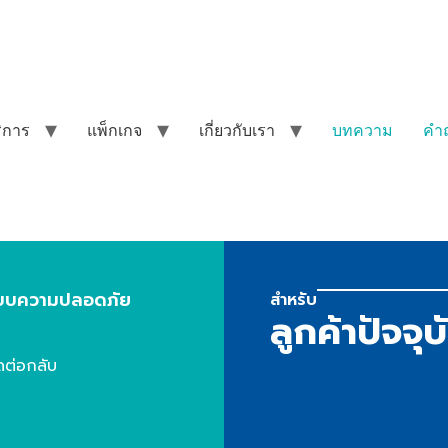
ิการ
แพ็กเกจ
เกี่ยวกับเรา
บทความ
คำถ
ระบบความปลอดภัย
สำหรับ
ลูกค้าปัจจุบ
ดต่อกลับ