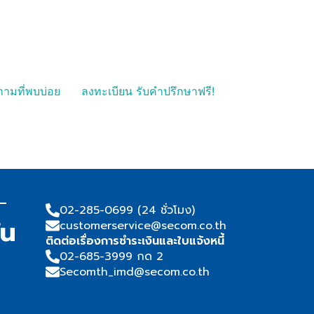
ามที่พบบ่อย
ลงทะเบียน รับคำปรึกษาฟรี!
02-285-0699 (24 ชั่วโมง)
ัน
customerservice@secom.co.th
ติดต่อเรื่องการชำระเงินและใบแจ้งหนี้
02-685-3999 กด 2
Secomth_imd@secom.co.th