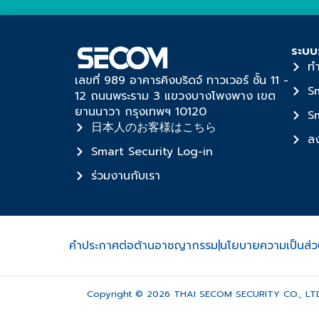
ระบบ
ท
เลขที่ 989 อาคารคิงบริดจ์ ทาวเวอร์ ชั้น 11 -
S
12 ถนนพระราม 3 แขวงบางโพงพาง เขต
ยานนาวา กรุงเทพฯ 10120
S
日本人のお客様はこちら
ลง
Smart Security Log-in
ร่วมงานกับเรา
คำประกาศต่อต้านอาชญากรรม
|
นโยบายความเป็นส่ว
Copyright © 2026 THAI SECOM SECURITY CO., LTD. 