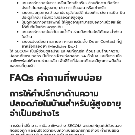
เซนเซอร์ตรวจจับการเคลื่อนไหวอัจฉริยะ ช่วยติดตามกิจวัตร
ประจำวันของผู้สูงอายุ เช่น การตื่นนอน หรือเข้าครัว
ระบบควบคุมการเข้าออกประตูอัตโนมัติ ช่วยเฝ้าระวังการเปิด-ปิด
ประตูสำคัญ เพิ่มความปลอดภัยสูงสุด
ปุ่มฉุกเฉินทางการแพทย์ ให้ผู้สูงอายุสามารถขอความช่วยเหลือ
ได้ทันทีเมื่อเกิดเหตุฉุกเฉิน
เซนเซอร์ตรวจจับควันและน้ำรั่ว ช่วยป้องกันอัคคีภัยและน้ำท่วม
ในบ้าน
ระบบแจ้งเตือนการทานยา ผ่านการติดตั้ง Door Contact ที่ตู้
ยาหรือกล่องยา (Medicine Box)
ให้ SECOM เป็นผู้ช่วยดูแลบ้าน และคนที่คุณรัก ด้วยระบบรักษาความ
ปลอดภัยครบวงจร มีบริการเฝ้าระวังตลอด 24 ชั่วโมง และทีมงานมือ
อาชีพพร้อมให้ความช่วยเหลือ เพื่อชีวิตที่ปลอดภัยและมีคุณภาพยิ่งขึ้น
ของคนที่คุณรัก
FAQs คำถามที่พบบ่อย
การให้คำปรึกษาด้านความ
ปลอดภัยในบ้านสำหรับผู้สูงอายุ
จำเป็นอย่างไร
การรับคำปรึกษาจากมืออาชีพอย่าง SECOM จะช่วยให้คุณไม่ต้องลอง
ผิดลองถูก และมั่นใจได้ว่าระบบความปลอดภัยทุกอย่างจะทำงานสอด