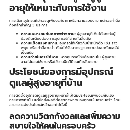
อายุให้เหมาะกับการใช้งาน
การเลือกอุปกรณ์ไม่ควรดูเพียงแค่ราคาหรือความสวยงาม แต่ควรคำนึง
ถึงหลักสำคัญ 3 ประการ:
ความเหมาะสมกับสภาพร่างกาย:
ผู้สูงอายุที่เดินได้เองกับผู้
ป่วยติดเตียงต้องการอุปกรณ์ที่ต่างกันสิ้นเชิง
ความแข็งแรงทนทาน:
อุปกรณ์ที่เกี่ยวกับน้ำหนักตัว เช่น ราว
พยุง หรือเก้าอี้อาบน้ำ ต้องได้รับมาตรฐานความปลอดภัยและไม่
เป็นสนิม
ความง่ายในการใช้งาน:
หากอุปกรณ์ซับซ้อนเกินไป ผู้สูงอายุ
อาจไม่ยอมใช้งานหรือใช้งานผิดวิธีจนเกิดอันตราย
ประโยชน์ของการมี
อุปกรณ์
ดูแลผู้สูงอายุ
ที่บ้าน
การติดตั้ง
อุปกรณ์ดูแลผู้สูงอายุ
เหล่านี้ไม่ได้มีประโยชน์เพียงแค่ในเชิง
กายภาพเท่านั้น แต่ยังส่งผลดีต่อสุขภาพจิตของทุกคนในครอบครัว โดย
สามารถแบ่งประโยชน์หลักออกได้ดังนี้
ลดความวิตกกังวลและเพิ่มความ
สบายใจให้คนในครอบครัว