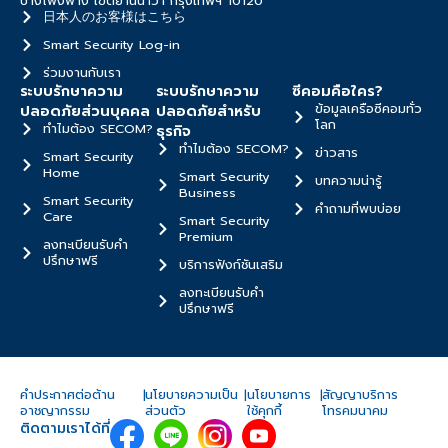
บางโพงพาง เขตยานนาวา กรุงเทพฯ 10120
日本人のお客様はこちら
Smart Security Log-in
ร่วมงานกับเรา
ระบบรักษาความ
ระบบรักษาความ
ซีคอมคือใคร?
ข้อมูลเครือซีคอมทั่ว
ปลอดภัยส่วนบุคคล
ปลอดภัยสำหรับ
โลก
ทำไมต้อง SECOM?
ธุรกิจ
ทำไมต้อง SECOM?
ข่าวสาร
Smart Security
Home
Smart Security
บทความน่ารู้
Business
Smart Security
คำถามที่พบบ่อย
Care
Smart Security
Premium
ลงทะเบียนรับคำ
ปรึกษาฟรี
บริการฟังก์ชันเสริม
ลงทะเบียนรับคำ
ปรึกษาฟรี
คำประกาศต่อต้าน
|
นโยบายความเป็น
|
นโยบายการ
|
สัญญาบริการ
อาชญากรรม
ส่วนตัว
ใช้คุกกี้
โทรคมนาคม
ติดตามเราได้ที่